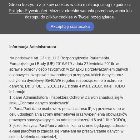
Strona korzysta z plików cookies w celu realizacji usług i zgodnie z
Polityką Prywatności
. Możesz określić warunki przechowywania lub
dostępu do plików cookies w Twojej przeglądarce.
Akceptuję ciasteczka
Informacja Administratora
Na podstawie art. 13 ust. 1 i 2 Rozporządzenia Parlamentu
Europejskiego i Rady (UE) 2016/679 z dnia 27 kwietnia 2016r. w
sprawie ochrony osób fizycznych w związku z przetwarzaniem danych
osobowych i w sprawie swobodnego przepływu takich danych oraz
uchylenia dyrektywy 95/46/WE (ogólne rozporządzenie o ochronie
danych), Dz. U. UE. L. 2016.119.1 z dnia 4 maja 2016r., dalej RODO
informuję:
1. dane Administratora i Inspektora Ochrony Danych znajdują się w
linku „Ochrona danych osobowych”,
2. Pana/Pani dane osobowe w postaci adresu IP, są przetwarzane w
celu udostępniania strony internetowej oraz wypełnienia obowiązków
prawnych spoczywających na administratorze(art.6 ust.1 lit.c RODO),
3. jeżeli korzysta Pan/Pani z odnośnika na stronie będącego adresem
e-mail placówki to zgadza się Pan/Pani na przetwarzanie danych w
celu udzielenia odpowiedzi,