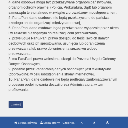
4. dane osobowe mogą być przekazywane organom państwowym,
organom ochrony prawnej (Policja, Prokuratura, Sąd) lub organom
samorządu terytorialnego w związku z prowadzonym postępowaniem,
5. Pana/Pani dane osobowe nie będą przekazywane do państwa
trzeciego ani do organizacji międzynarodowej,
6. Pana/Pani dane osobowe będą przetwarzane wyłącznie przez okres
i w zakresie niezbędnym do realizacji celu przetwarzania,
7. przysługuje Panu/Pani prawo dostępu do treści swoich danych
osobowych oraz ich sprostowania, usunięcia lub ograniczenia
przetwarzania lub prawo do wniesienia sprzeciwu wobec
przetwarzania,
8. ma Pan/Pani prawo wniesienia skargi do Prezesa Urzędu Ochrony
Danych Osobowych,
9. podanie przez Pana/Panią danych osobowych jest fakultatywne
(dobrowolne) w celu udostępnienia strony internetowej,
10. Pana/Pani dane osobowe nie będą podlegały zautomatyzowanym
procesom podejmowania decyzji przez Administratora, w tym
profilowaniu.
zamknij
Strona główna
Mapa strony
Czcionka