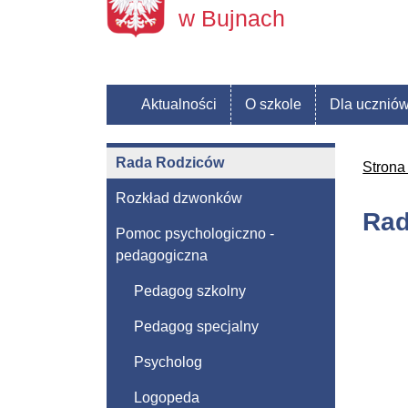
w Bujnach
Aktualności
O szkole
Dla ucznió
Rada Rodziców
Strona
Rozkład dzwonków
Rad
Pomoc psychologiczno -
pedagogiczna
Pedagog szkolny
Pedagog specjalny
Psycholog
Logopeda