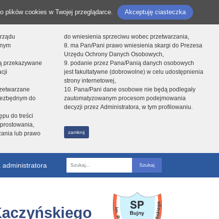
o plików cookies w Twojej przeglądarce.
Akceptuję ciasteczka
orządu
do wniesienia sprzeciwu wobec przetwarzania,
onym
8. ma Pan/Pani prawo wniesienia skargi do Prezesa
Urzędu Ochrony Danych Osobowych,
dą przekazywane
9. podanie przez Pana/Panią danych osobowych
cji
jest fakultatywne (dobrowolne) w celu udostępnienia
strony internetowej,
zetwarzane
10. Pana/Pani dane osobowe nie będą podlegały
niezbędnym do
zautomatyzowanym procesom podejmowania
decyzji przez Administratora, w tym profilowaniu.
ępu do treści
prostowania,
zamknij
zania lub prawo
 administratora
Fraza
Kaczyńskiego