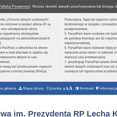
Polityką Prywatności
. Możesz określić warunki przechowywania lub dostępu d
 linku „Ochrona danych osobowych”,
Prokuratura, Sąd) lub organom sam
ne osobowe w postaci adresu IP, są
terytorialnego w związku z prowadz
 celu udostępniania strony
postępowaniem,
raz wypełnienia obowiązków
5. Pana/Pani dane osobowe nie bę
ywających na administratorze(art.6
do państwa trzeciego ani do organiza
),
międzynarodowej,
sta Pan/Pani z odnośnika na stronie
6. Pana/Pani dane osobowe będą pr
em e-mail placówki to zgadza się
wyłącznie przez okres i w zakresie 
zetwarzanie danych w celu
realizacji celu przetwarzania,
owiedzi,
7. przysługuje Panu/Pani prawo dost
we mogą być przekazywane organom
swoich danych osobowych oraz ich s
ganom ochrony prawnej (Policja,
usunięcia lub ograniczenia przetwar
na główna
Mapa strony
Czcionka
Kontrast
Informacja
wa im. Prezydenta RP Lecha 