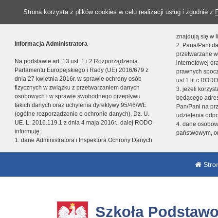
Strona korzysta z plików cookies w celu realizacji usług i zgodnie z
znajdują się w
Informacja Administratora
2. Pana/Pani da
przetwarzane w
Na podstawie art. 13 ust. 1 i 2 Rozporządzenia
internetowej o
Parlamentu Europejskiego i Rady (UE) 2016/679 z
prawnych spocz
dnia 27 kwietnia 2016r. w sprawie ochrony osób
ust.1 lit.c RODO
fizycznych w związku z przetwarzaniem danych
3. jeżeli korzy
osobowych i w sprawie swobodnego przepływu
będącego adres
takich danych oraz uchylenia dyrektywy 95/46/WE
Pan/Pani na pr
(ogólne rozporządzenie o ochronie danych), Dz. U.
udzielenia odp
UE. L. 2016.119.1 z dnia 4 maja 2016r., dalej RODO
4. dane osobo
informuję:
państwowym, or
1. dane Administratora i Inspektora Ochrony Danych
Stro
Szkoła Podstawo