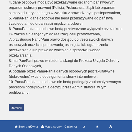
4. dane osobowe mogą być przekazywane organom państwowym,
organom ochrony prawnej (Policja, Prokuratura, Sąd) lub organom
samorządu terytorialnego w związku z prowadzonym postępowaniem,
5. Pana/Pani dane osobowe nie będą przekazywane do państwa
trzeciego ani do organizacji międzynarodowej,
6. Pana/Pani dane osobowe będą przetwarzane wyłącznie przez okres
i w zakresie niezbędnym do realizacji celu przetwarzania,
7. przysługuje Panu/Pani prawo dostępu do treści swoich danych
osobowych oraz ich sprostowania, usunięcia lub ograniczenia
przetwarzania lub prawo do wniesienia sprzeciwu wobec
przetwarzania,
8. ma Pan/Pani prawo wniesienia skargi do Prezesa Urzędu Ochrony
Danych Osobowych,
9. podanie przez Pana/Panią danych osobowych jest fakultatywne
(dobrowolne) w celu udostępnienia strony internetowej,
10. Pana/Pani dane osobowe nie będą podlegały zautomatyzowanym
procesom podejmowania decyzji przez Administratora, w tym
profilowaniu.
zamknij
Strona główna
Mapa strony
Czcionka