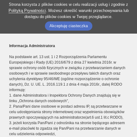
Strona korzysta z plików cookies w celu realizacji usług i zgodnie z
Polityką Prywatności
. Możesz określić warunki przechowywania lub
dostępu do plików cookies w Twojej przeglądarce.
Akceptuję ciasteczka
Informacja Administratora
Na podstawie art. 13 ust. 1 i 2 Rozporządzenia Parlamentu
Europejskiego i Rady (UE) 2016/679 z dnia 27 kwietnia 2016r. w
sprawie ochrony osób fizycznych w związku z przetwarzaniem danych
osobowych i w sprawie swobodnego przepływu takich danych oraz
uchylenia dyrektywy 95/46/WE (ogólne rozporządzenie o ochronie
danych), Dz. U. UE. L. 2016.119.1 z dnia 4 maja 2016r., dalej RODO
informuję:
1. dane Administratora i Inspektora Ochrony Danych znajdują się w
linku „Ochrona danych osobowych”,
2. Pana/Pani dane osobowe w postaci adresu IP, są przetwarzane w
celu udostępniania strony internetowej oraz wypełnienia obowiązków
prawnych spoczywających na administratorze(art.6 ust.1 lit.c RODO),
3. jeżeli korzysta Pan/Pani z odnośnika na stronie będącego adresem
e-mail placówki to zgadza się Pan/Pani na przetwarzanie danych w
celu udzielenia odpowiedzi,