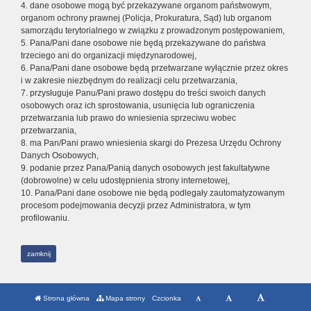
4. dane osobowe mogą być przekazywane organom państwowym,
organom ochrony prawnej (Policja, Prokuratura, Sąd) lub organom
samorządu terytorialnego w związku z prowadzonym postępowaniem,
5. Pana/Pani dane osobowe nie będą przekazywane do państwa
trzeciego ani do organizacji międzynarodowej,
6. Pana/Pani dane osobowe będą przetwarzane wyłącznie przez okres
i w zakresie niezbędnym do realizacji celu przetwarzania,
7. przysługuje Panu/Pani prawo dostępu do treści swoich danych
osobowych oraz ich sprostowania, usunięcia lub ograniczenia
przetwarzania lub prawo do wniesienia sprzeciwu wobec
przetwarzania,
8. ma Pan/Pani prawo wniesienia skargi do Prezesa Urzędu Ochrony
Danych Osobowych,
9. podanie przez Pana/Panią danych osobowych jest fakultatywne
(dobrowolne) w celu udostępnienia strony internetowej,
10. Pana/Pani dane osobowe nie będą podlegały zautomatyzowanym
procesom podejmowania decyzji przez Administratora, w tym
profilowaniu.
zamknij
Strona główna
Mapa strony
Czcionka