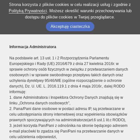
Strona korzysta z plików cookies w celu realizacji usług i zgodnie z
Polityką Prywatności
. Możesz określić warunki przechowywania lub
dostępu do plików cookies w Twojej przeglądarce.
Akceptuję ciasteczka
Informacja Administratora
Na podstawie art. 13 ust. 1 i 2 Rozporządzenia Parlamentu
Europejskiego i Rady (UE) 2016/679 z dnia 27 kwietnia 2016r. w
sprawie ochrony osób fizycznych w związku z przetwarzaniem danych
osobowych i w sprawie swobodnego przepływu takich danych oraz
uchylenia dyrektywy 95/46/WE (ogólne rozporządzenie o ochronie
danych), Dz. U. UE. L. 2016.119.1 z dnia 4 maja 2016r., dalej RODO
informuję:
1. dane Administratora i Inspektora Ochrony Danych znajdują się w
linku „Ochrona danych osobowych”,
2. Pana/Pani dane osobowe w postaci adresu IP, są przetwarzane w
celu udostępniania strony internetowej oraz wypełnienia obowiązków
prawnych spoczywających na administratorze(art.6 ust.1 lit.c RODO),
3. jeżeli korzysta Pan/Pani z odnośnika na stronie będącego adresem
e-mail placówki to zgadza się Pan/Pani na przetwarzanie danych w
celu udzielenia odpowiedzi,