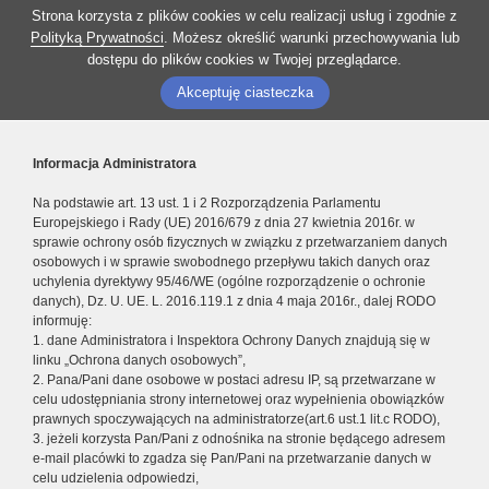
Strona korzysta z plików cookies w celu realizacji usług i zgodnie z
Polityką Prywatności
. Możesz określić warunki przechowywania lub
dostępu do plików cookies w Twojej przeglądarce.
Akceptuję ciasteczka
Informacja Administratora
Na podstawie art. 13 ust. 1 i 2 Rozporządzenia Parlamentu
Europejskiego i Rady (UE) 2016/679 z dnia 27 kwietnia 2016r. w
sprawie ochrony osób fizycznych w związku z przetwarzaniem danych
osobowych i w sprawie swobodnego przepływu takich danych oraz
uchylenia dyrektywy 95/46/WE (ogólne rozporządzenie o ochronie
danych), Dz. U. UE. L. 2016.119.1 z dnia 4 maja 2016r., dalej RODO
informuję:
1. dane Administratora i Inspektora Ochrony Danych znajdują się w
linku „Ochrona danych osobowych”,
2. Pana/Pani dane osobowe w postaci adresu IP, są przetwarzane w
celu udostępniania strony internetowej oraz wypełnienia obowiązków
prawnych spoczywających na administratorze(art.6 ust.1 lit.c RODO),
3. jeżeli korzysta Pan/Pani z odnośnika na stronie będącego adresem
e-mail placówki to zgadza się Pan/Pani na przetwarzanie danych w
celu udzielenia odpowiedzi,