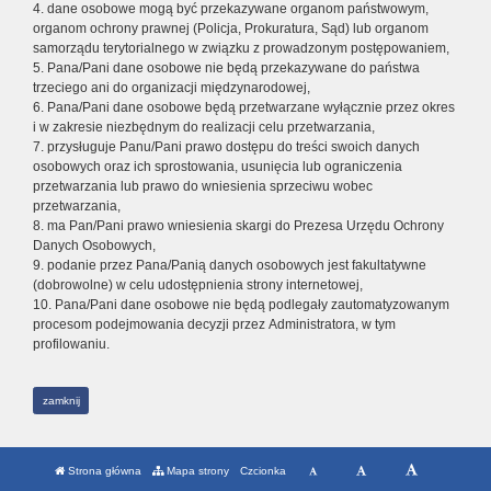
4. dane osobowe mogą być przekazywane organom państwowym,
organom ochrony prawnej (Policja, Prokuratura, Sąd) lub organom
samorządu terytorialnego w związku z prowadzonym postępowaniem,
5. Pana/Pani dane osobowe nie będą przekazywane do państwa
trzeciego ani do organizacji międzynarodowej,
6. Pana/Pani dane osobowe będą przetwarzane wyłącznie przez okres
i w zakresie niezbędnym do realizacji celu przetwarzania,
7. przysługuje Panu/Pani prawo dostępu do treści swoich danych
osobowych oraz ich sprostowania, usunięcia lub ograniczenia
przetwarzania lub prawo do wniesienia sprzeciwu wobec
przetwarzania,
8. ma Pan/Pani prawo wniesienia skargi do Prezesa Urzędu Ochrony
Danych Osobowych,
9. podanie przez Pana/Panią danych osobowych jest fakultatywne
(dobrowolne) w celu udostępnienia strony internetowej,
10. Pana/Pani dane osobowe nie będą podlegały zautomatyzowanym
procesom podejmowania decyzji przez Administratora, w tym
profilowaniu.
zamknij
Strona główna
Mapa strony
Czcionka